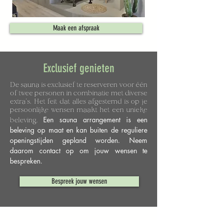
Maak een afspraak
Exclusief genieten
De sauna is exclusief te reserveren voor één
of twee personen in combinatie met diverse
extra’s. Het feit dat alles afgestemd is op je
persoonlijke wensen maakt het een unieke
Een sauna arrangement is een
beleving.
beleving op maat en kan buiten de reguliere
openingstijden gepland worden. Neem
daarom contact op om jouw wensen te
bespreken.
Bespreek jouw wensen