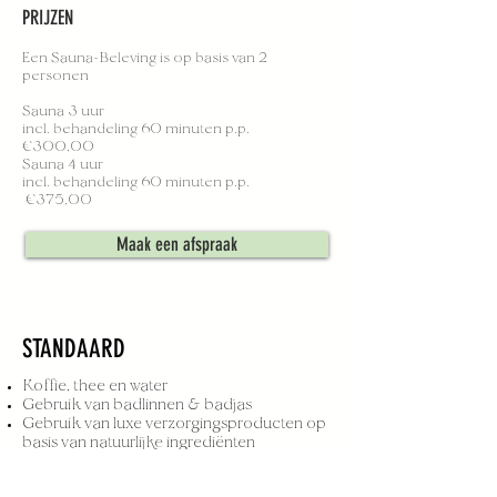
PRIJZEN
Een Sauna-Beleving is op basis van 2
personen
Sauna 3 uur
incl. behandeling 60 minuten p.p.
€300,00
Sauna 4 uur
incl. behandeling 60 minuten p.p.
€375,00
Maak een afspraak
STANDAARD
Koffie, thee en water
Gebruik van badlinnen & badjas
Gebruik van luxe verzorgingsproducten op
basis van natuurlijke ingrediënten
Gebruik van prive bad, douche en
loungebed